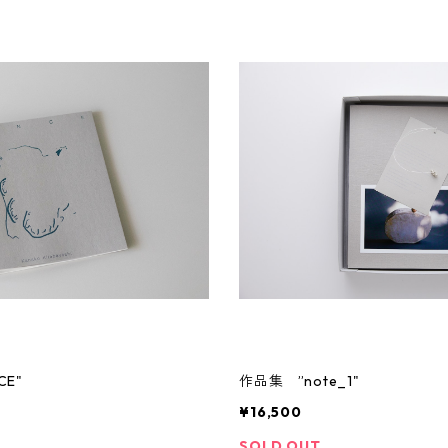
CE"
作品集 ”note_1"
¥16,500
SOLD OUT